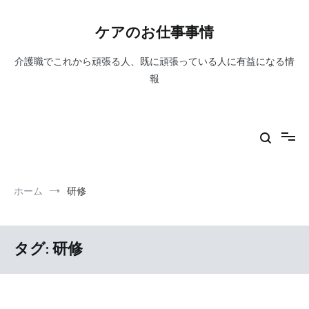
コ
ン
ケアのお仕事事情
テ
ン
介護職でこれから頑張る人、既に頑張っている人に有益になる情
ツ
へ
報
ス
キ
ッ
プ
ホーム
研修
タグ:
研修